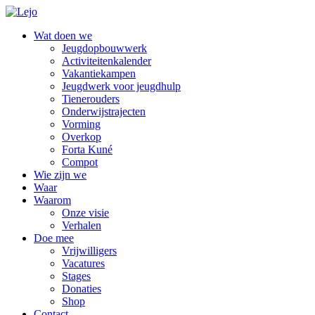
Wat doen we
Jeugdopbouwwerk
Activiteitenkalender
Vakantiekampen
Jeugdwerk voor jeugdhulp
Tienerouders
Onderwijstrajecten
Vorming
Overkop
Forta Kuné
Compot
Wie zijn we
Waar
Waarom
Onze visie
Verhalen
Doe mee
Vrijwilligers
Vacatures
Stages
Donaties
Shop
Contact